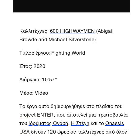
Καλλιτέχνες:
600 HIGHWAYMEN
(Abigail
Browde and Michael Silverstone)
Τίτλος έργου: Fighting World
Έτος: 2020
Διάρκεια: 10´57´´
Mέσο: Video
Το έργο αυτό δημιουργήθηκε στο πλαίσιο του
project ENTER
, που αποτελεί μια πρωτοβουλία
του
Ιδρύματος Ωνάση
.
H Στέγη
και το
Onassis
USA
δίνουν 120 ώρες σε καλλιτέχνες από όλον