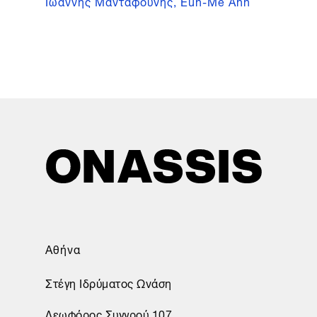
Ιωάννης Μανταφούνης, Eun-Me Ahn
Αθήνα
Στέγη Ιδρύματος Ωνάση
Λεωφόρος Συγγρού 107