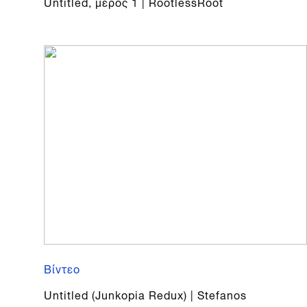
Untitled, μέρος 1 | RootlessRoot
Βίντεο
Untitled (Junkopia Redux) | Stefanos