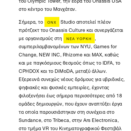
του Olympic Tower, την έδρα του Onassis USA
στο κέντρο του Μανχάταν.
Σήμερα, το
Studio αποτελεί πλέον
ONX
πρότζεκτ του Onassis Culture και συνεργάζεται
με οργανισμούς στη
,
ΝΈΑ ΥΌΡΚΗ
συμπεριλαμβανομένων των NYU, Games for
Change, NEW INC, Rhizome και MAX, καθώς
και με παγκόσμιους θεσμούς όπως το IDFA, το
CPHDOX και το DiMoDA, μεταξύ άλλων.
Εξερευνά συνεχώς νέους δρόμους για υβριδικές,
ψηφιακές και φυσικές εμπειρίες, έχοντας
φιλοξενήσει έως σήμερα περισσότερες από 18
ομάδες δημιουργών, που έχουν αναπτύξει έργα
τα οποία παρουσιάστηκαν στη συνέχεια στο
Sundance, στο Tribeca, στην Ars Electronica,
στο τμήμα VR του Κινηματογραφικού Φεστιβάλ