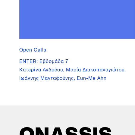
Open Calls
ENTER: Εβδομάδα 7
Κατερίνα Ανδρέου, Μαρία Διακοπαναγιώτου,
Ιωάννης Μανταφούνης, Eun-Me Ahn