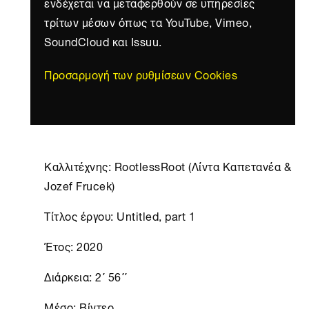
ενδέχεται να μεταφερθούν σε υπηρεσίες
τρίτων μέσων όπως τα YouTube, Vimeo,
SoundCloud και Issuu.
Προσαρμογή των ρυθμίσεων Cookies
Καλλιτέχνης: RootlessRoot (Λίντα Καπετανέα &
Jozef Frucek)
Tίτλος έργου: Untitled, part 1
Έτος: 2020
Διάρκεια: 2΄ 56΄΄
Μέσο: Βίντεο