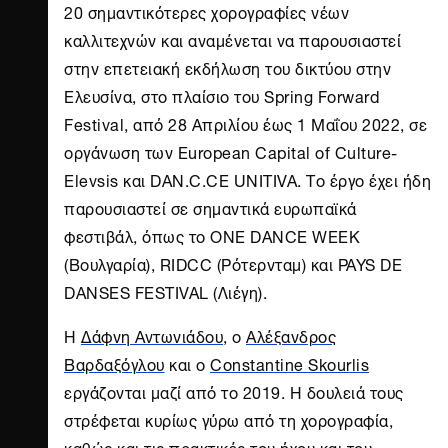
20 σημαντικότερες χορογραφίες νέων
καλλιτεχνών και αναμένεται να παρουσιαστεί
στην επετειακή εκδήλωση του δικτύου στην
Ελευσίνα, στο πλαίσιο του Spring Forward
Festival, από 28 Απριλίου έως 1 Μαΐου 2022, σε
οργάνωση των European Capital of Culture-
Elevsis και DAN.C.CE UNITIVA. Το έργο έχει ήδη
παρουσιαστεί σε σημαντικά ευρωπαϊκά
φεστιβάλ, όπως το ONE DANCE WEEK
(Βουλγαρία), RIDCC (Ρότερνταμ) και PAYS DE
DANSES FESTIVAL (Λιέγη).
Η
Δάφνη Αντωνιάδου
, ο
Αλέξανδρος
Βαρδαξόγλου
και ο
Constantine Skourlis
εργάζονται μαζί από το 2019. Η δουλειά τους
στρέφεται κυρίως γύρω από τη χορογραφία,
καθώς και τις πρακτικές του ήχου και του