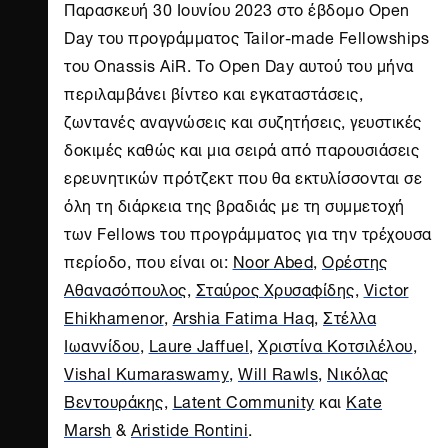
Παρασκευή 30 Ιουνίου 2023 στο έβδομο Open
Day του προγράμματος Tailor-made
Fellowships
του
Onassis AiR
. Το Open Day αυτού του μήνα
περιλαμβάνει βίντεο και εγκαταστάσεις,
ζωντανές αναγνώσεις και συζητήσεις, γευστικές
δοκιμές καθώς και μια σειρά από παρουσιάσεις
ερευνητικών πρότζεκτ που θα εκτυλίσσονται σε
όλη τη διάρκεια της βραδιάς με τη συμμετοχή
των Fellows του προγράμματος για την τρέχουσα
περίοδο, που είναι οι:
Noor Abed
,
Ορέστης
Αθανασόπουλος
,
Σταύρος Χρυσαφίδης
,
Victor
Ehikhamenor
,
Arshia Fatima Haq
,
Στέλλα
Ιωαννίδου
,
Laure Jaffuel
,
Χριστίνα Κοτσιλέλου
,
Vishal Kumaraswamy
,
Will Rawls
,
Νικόλας
Βεντουράκης
,
Latent Community
και
Kate
Marsh
&
Aristide Rontini
.