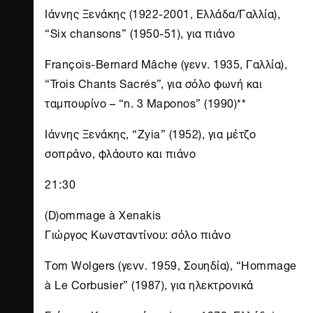
Ιάννης Ξενάκης (1922-2001, Ελλάδα/Γαλλία),
“Six chansons” (1950-51), για πιάνο
François-Bernard Mâche (γενν. 1935, Γαλλία),
“Trois Chants Sacrés”, για σόλο φωνή και
ταμπουρίνο – “n. 3 Maponos” (1990)**
Ιάννης Ξενάκης, “Zyia” (1952), για μέτζο
σοπράνο, φλάουτο και πιάνο
21:30
(D)ommage à Xenakis
Γιώργος Κωνσταντίνου: σόλο πιάνο
Τom Wolgers (γενν. 1959, Σουηδία), “Ηοmmage
à Le Corbusier” (1987), για ηλεκτρονικά