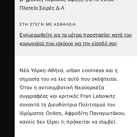
Πλατεία Σειρές Δ-Λ
ΣΤΗ ΣΤΕΓΗ ΜΕ ΑΣΦΑΛΕΙΑ
Eνημερωθείτε για τα μέτρα προστασίας κατά του
κορωνοϊού που ισχύουν για την είσοδό σας
Νέα Υόρκη-Αθήνα, urban coolness και η
σημασία του να λες αυτό που σκέφτεσαι.
Όταν η αντισυμβατική Νεοϋορκέζα
συγγραφέας και κριτικός Fran Lebowitz
συναντά τη Διευθύντρια Πολιτισμού του
Ιδρύματος Ωνάση, Αφροδίτη Παναγιωτάκου,
κανείς δεν ξέρει τι πρόκειται να συμβεί.