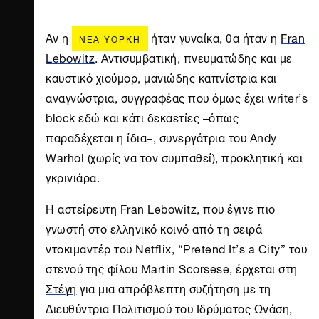
Αν η
ήταν γυναίκα, θα ήταν η
Fran
ΝΈΑ ΥΌΡΚΗ
Lebowitz
. Αντισυμβατική, πνευματώδης και με
καυστικό χιούμορ, μανιώδης καπνίστρια και
αναγνώστρια, συγγραφέας που όμως έχει writer’s
block εδώ και κάτι δεκαετίες –όπως
παραδέχεται η ίδια–, συνεργάτρια του Andy
Warhol (χωρίς να τον συμπαθεί), προκλητική και
γκρινιάρα.
Η αστείρευτη Fran Lebowitz, που έγινε πιο
γνωστή στο ελληνικό κοινό από τη σειρά
ντοκιμαντέρ του Netflix, “Pretend It’s a City” του
στενού της φίλου Martin Scorsese, έρχεται στη
Στέγη
για μια απρόβλεπτη συζήτηση με τη
Διευθύντρια Πολιτισμού του Ιδρύματος Ωνάση,