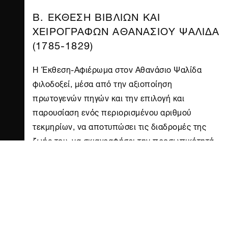
Β. ΕΚΘΕΣΗ ΒΙΒΛΙΩΝ ΚΑΙ
ΧΕΙΡΟΓΡΑΦΩΝ ΑΘΑΝΑΣΙΟΥ ΨΑΛΙΔΑ
(1785-1829)
Η Έκθεση-Αφιέρωμα στον Αθανάσιο Ψαλίδα
φιλοδοξεί, μέσα από την αξιοποίηση
πρωτογενών πηγών και την επιλογή και
παρουσίαση ενός περιορισμένου αριθμού
τεκμηρίων, να αποτυπώσει τις διαδρομές της
ζωής του, να σκιαγραφήσει την προσωπικότητά
του και να αναδείξει το μεγάλο εκπαιδευτικό και
συγγραφικό έργο του. Το αρχειακό υλικό της
έκθεσης οργανώνεται στις τέσσερις παρακάτω
ενότητες.
Ιδιωτικός βίος