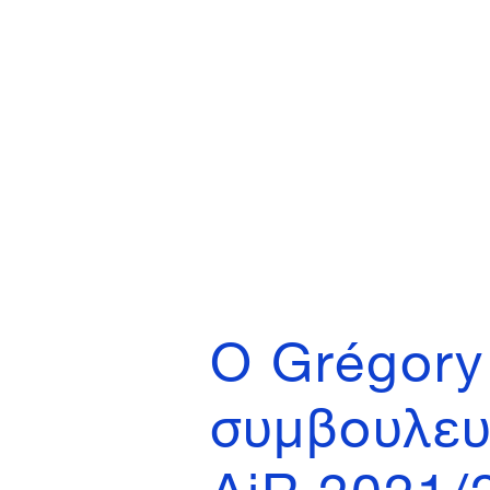
O Grégory 
συμβουλευ
AiR 2021/