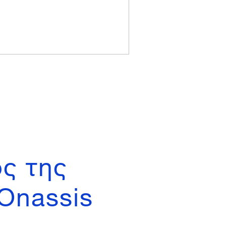
ος της
Onassis