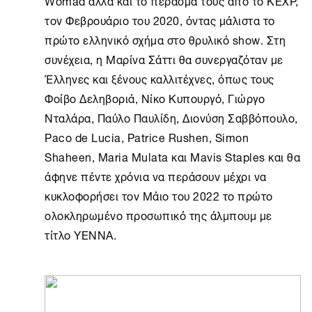
Womad αλλά και το πέρασμά τους από το KEXP,
τον Φεβρουάριο του 2020, όντας μάλιστα το
πρώτο ελληνικό σχήμα στο θρυλικό show. Στη
συνέχεια, η Mαρίνα Σάττι θα συνεργαζόταν με
Έλληνες και ξένους καλλιτέχνες, όπως τους
Φοίβο Δεληβοριά, Νίκο Κυπουργό, Γιώργο
Νταλάρα, Παύλο Παυλίδη, Διονύση Σαββόπουλο,
Paco de Lucia, Patrice Rushen, Simon
Shaheen, Maria Mulata και Mavis Staples και θα
άφηνε πέντε χρόνια να περάσουν μέχρι να
κυκλοφορήσει τον Μάιο του 2022 το πρώτο
ολοκληρωμένο προσωπικό της άλμπουμ με
τίτλο YENNA.