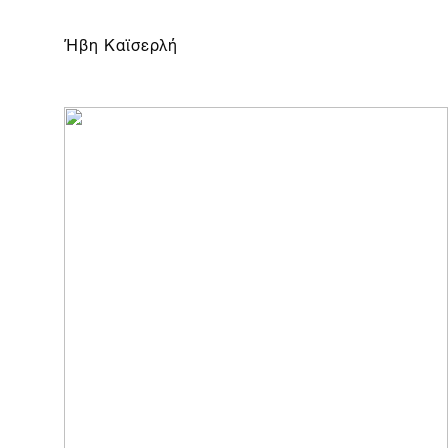
Ήβη Καϊσερλή