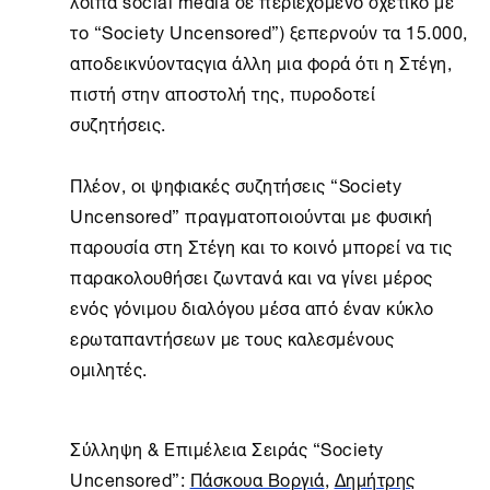
λοιπά social media σε περιεχόμενο σχετικό με
το “
Society Uncensored
”) ξεπερνούν τα 15.000,
αποδεικνύονταςγια άλλη μια φορά ότι η
Στέγη
,
πιστή στην αποστολή της, πυροδοτεί
συζητήσεις.
Πλέον, οι ψηφιακές συζητήσεις “
Society
Uncensored
” πραγματοποιούνται με φυσική
παρουσία στη
Στέγη
και το κοινό μπορεί να τις
παρακολουθήσει ζωντανά και να γίνει μέρος
ενός γόνιμου διαλόγου μέσα από έναν κύκλο
ερωταπαντήσεων με τους καλεσμένους
ομιλητές.
Σύλληψη & Επιμέλεια Σειράς “
Society
Uncensored
”:
Πάσκουα Βοργιά
,
Δημήτρης