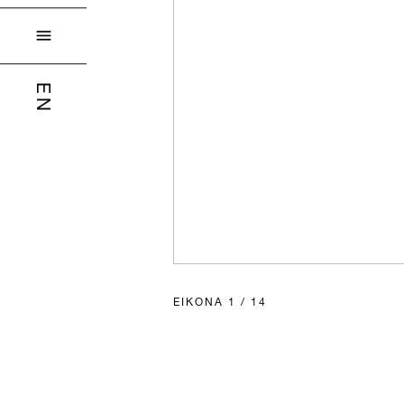

EN
ΕΙΚΌΝΑ
1
/
14