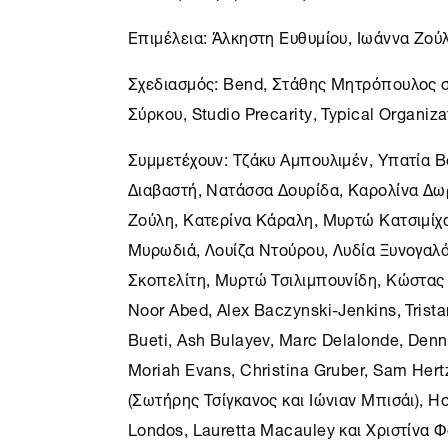
Επιμέλεια: Άλκηστη Ευθυμίου, Ιωάννα Ζούλ
Σχεδιασμός: Bend, Στάθης Μητρόπουλος σ
Σύρκου, Studio Precarity, Typical Organiz
Συμμετέχουν: Τζάκυ Αμπουλιμέν, Υπατία 
Διαβαστή, Νατάσσα Δουρίδα, Καρολίνα Δωρ
Ζούλη, Κατερίνα Κάραλη, Μυρτώ Κατσιμίχα
Μυρωδιά, Λουίζα Ντούρου, Λυδία Ξυνογαλ
Σκοπελίτη, Μυρτώ Τσιλιμπουνίδη, Κώστας
Noor Abed, Alex Baczynski-Jenkins, Trista
Bueti, Ash Bulayev, Marc Delalonde, Denn
Moriah Evans, Christina Gruber, Sam Hert
(Σωτήρης Τσίγκανος και Ιώνιαν Μπισάι), Ho
Londos, Lauretta Macauley και Χριστίνα Φ