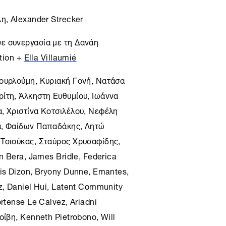
η, Alexander Strecker
ε συνεργασία με τη Δανάη
ation +
Ella Villaumié
Βουρλούμη, Κυριακή Γονή, Νατάσα
ίτη, Άλκηστη Ευθυμίου, Ιωάννα
, Χριστίνα Κοτσιλέλου, Νεφέλη
ά, Φαίδων Παπαδάκης, Λητώ
 Τσιούκας, Σταύρος Χρυσαφίδης,
n Bera, James Bridle, Federica
is Dizon, Bryony Dunne, Emantes,
z, Daniel Hui, Latent Community
rtense Le Calvez, Ariadni
οίβη, Kenneth Pietrobono, Will