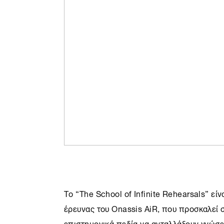
Το “The School of Infinite Rehearsals” εί
έρευνας του
Onassis AiR
, που προσκαλεί 
επιστημονικά πεδία να ανταλλάξουν γνώσε