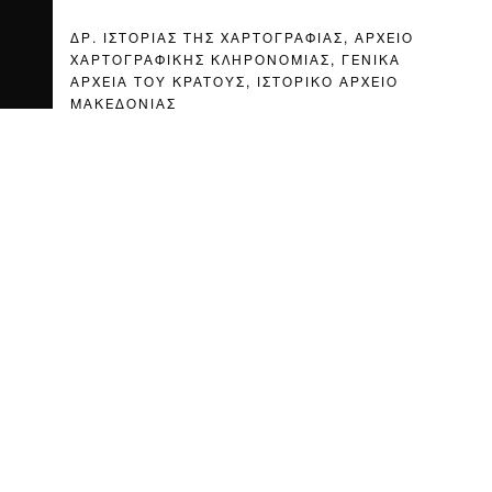
ΔΡ. ΙΣΤΟΡΙΑΣ ΤΗΣ ΧΑΡΤΟΓΡΑΦΙΑΣ, ΑΡΧΕΙΟ
ΧΑΡΤΟΓΡΑΦΙΚΗΣ ΚΛΗΡΟΝΟΜΙΑΣ, ΓΕΝΙΚΑ
ΑΡΧΕΙΑ ΤΟΥ ΚΡΑΤΟΥΣ, ΙΣΤΟΡΙΚΟ ΑΡΧΕΙΟ
ΜΑΚΕΔΟΝΙΑΣ
ΜΑΡΙΑ ΠΑΖΑΡΛΗ
ΙΣΤΟΡΙΚΟΣ ΕΠΙΣΤΗΜΗΣ ΚΑΙ ΤΕΧΝΟΛΟΓΙΑΣ, ΜΑ,
ΥΠΕΥΘΥΝΗ ΩΝΑΣΕΙΟΥ ΒΙΒΛΙΟΘΗΚΗΣ
ΒΙΚΥ ΓΕΡΟΝΤΟΠΟΥΛΟΥ
ΚΑΘΗΓΗΤΗΣ ΑΝΘΡΩΠΙΝΗΣ ΓΕΩΓΡΑΦΙΑΣ &
ΘΕΜΑΤΙΚΗΣ ΧΑΡΤΟΓΡΑΦΙΑΣ, ΤΜΗΜΑ
ΓΕΩΓΡΑΦΙΑΣ, ΧΑΡΟΚΟΠΕΙΟ ΠΑΝΕΠΙΣΤΗΜΙΟ
ΘΩΜΑΣ ΜΑΛΟΥΤΑΣ
ΥΠΟΨΗΦΙΟΣ ΔΙΔΑΚΤΟΡΑΣ, ΤΜΗΜΑ
ΓΕΩΓΡΑΦΙΑΣ, ΧΑΡΟΚΟΠΕΙΟ ΠΑΝΕΠΙΣΤΗΜΙΟ
ΧΡΙΣΤΟΦΟΡΟΣ ΒΡΑΔΗΣ
ΑΚΑΔΗΜΑΪΚΟΣ ΥΠΟΤΡΟΦΟΣ, ΤΜΗΜΑ
ΟΙΚΟΝΟΜΙΚΗΣ ΕΠΙΣΤΗΜΗΣ, ΟΙΚΟΝΟΜΙΚΟ