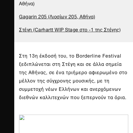
Αθήνα)
Gagarin 205 (Λιοσίων 205, Αθήνα)
Στέγη (Carhartt WIP Stage στο -1 της Στέγης
)
Στη 13η έκδοσή του, το Borderline Festival
ξεδιπλώνεται στη Στέγη και σε άλλα σημεία
της Αθήνας, σε ένα τριήμερο αφιερωμένο στο
μέλλον της σύγχρονης μουσικής, με τη
συμμετοχή νέων Ελλήνων και ανερχόμενων
διεθνών καλλιτεχνών που ξεπερνούν τα όρια.