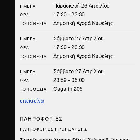
Παρασκευή 26 Απριλίου
ΗΜΈΡΑ
17:30 - 23:30
ΏΡΑ
Δημοτική Αγορά Κυψέλης
ΤΟΠΟΘΕΣΊΑ
Σάββατο 27 Απριλίου
ΗΜΈΡΑ
17:30 - 23:30
ΏΡΑ
Δημοτική Αγορά Κυψέλης
ΤΟΠΟΘΕΣΊΑ
Σάββατο 27 Απριλίου
ΗΜΈΡΑ
23:59 - 05:00
ΏΡΑ
Gagarin 205
ΤΟΠΟΘΕΣΊΑ
επεκτείνω
Κυριακή 28 Απριλίου
ΗΜΈΡΑ
18:30 - 00:30
ΏΡΑ
ΠΛΗΡΟΦΟΡΙΕΣ
Carhartt WIP Stage στο -1 της Στέγης
ΤΟΠΟΘΕΣΊΑ
ΠΛΗΡΟΦΟΡΙΕΣ ΠΡΟΠΩΛΗΣΗΣ
Έναρξη προπώλησης
Φίλων Στέγης
& Γενικού