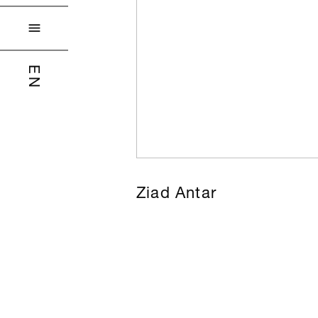

EN
Ziad Antar