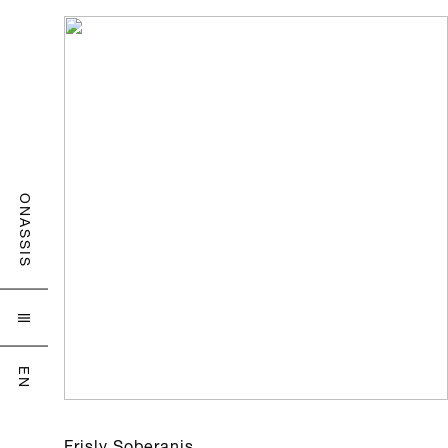
ONASSIS

EN
Frisly Soberanis