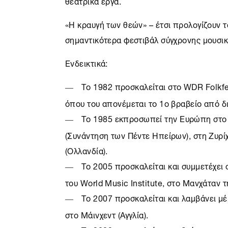
θεατρικά έργα.
«Η κραυγή των θεών» – έτσι προλογίζουν 
σημαντικότερα φεστιβάλ σύγχρονης μουσικ
Ενδεικτικά:
Το 1982 προσκαλείται στο WDR Folkfes
όπου του απονέμεται το 1ο βραβείο από δ
Το 1985 εκπροσωπεί την Ευρώπη στο 
(Συνάντηση των Πέντε Ηπείρων), στη Ζυρίχ
(Ολλανδία).
Το 2005 προσκαλείται και συμμετέχει σ
του World Music Institute, στο Μανχάταν 
Το 2007 προσκαλείται και λαμβάνει μέρ
στο Μάινχεντ (Αγγλία).