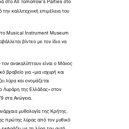
ά στο All Tomorrow's Parties στο
 την καλλιτεχνική επιμέλεια του
στο Musical Instrument Museum
οβάλλεται βίντεο με τον ίδιο να
 τον ανακαλύπτουν είναι ο Μάνος
κό βραβείο για «μια ισχυρή και
ει λύρα και ονομάζεται
ο Λυράρη της Ελλάδας» στον
9 στα Ανώγεια.
νάρχαια μυθολογία της Κρήτης.
 της πρώτης λύρας από τον μυθικό
ε εκφράζει με τη λύρα του αυτό