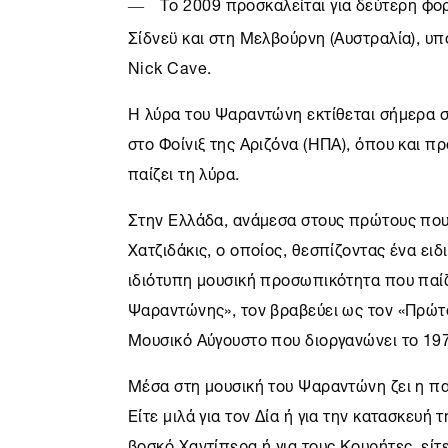
Το 2009 προσκαλείται για δεύτερη φορ
Σίδνεϋ και στη Μελβούρνη (Αυστραλία), υπό
Nick Cave.
Η λύρα του Ψαραντώνη εκτίθεται σήμερα 
στο Φοίνιξ της Αριζόνα (ΗΠΑ), όπου και πρ
παίζει τη λύρα.
Στην Ελλάδα, ανάμεσα στους πρώτους που
Χατζιδάκις, ο οποίος, θεσπίζοντας ένα ειδι
ιδιότυπη μουσική προσωπικότητα που παίζ
Ψαραντώνης», τον βραβεύει ως τον «Πρώτ
Μουσικό Αύγουστο που διοργανώνει το 197
Μέσα στη μουσική του Ψαραντώνη ζει η πα
Είτε μιλά για τον Δία ή για την κατασκευή
βοσκό Χαντίπερα ή για τους Κουρήτες, είτ