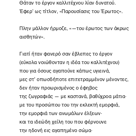
Θάταν το έργον καλλιτέχνου λίαν δυνατού.

Έφερ’ ως τίτλον, «Παρουσίασις του Έρωτος».

Πλην μάλλον ήρμοζε, «—του έρωτος των άκρως 
αισθητών».

Γιατί ήταν φανερό σαν έβλεπες το έργον

(εύκολα νοιώθονταν η ιδέα του καλλιτέχνου)

που για όσους αγαπούνε κάπως υγιεινά,

μες στ’ οπωσδήποτε επιτετραμμένον μένοντες,

δεν ήταν προωρισμένος ο έφηβος

της ζωγραφιάς — με καστανά, βαθύχροα μάτια·

με του προσώπου του την εκλεκτή εμορφιά,

την εμορφιά των ανωμάλων έλξεων·

και τα ιδεώδη χείλη του που φέρνουνε

την ηδονή εις αγαπημένο σώμα·
