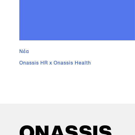
Νέα
Onassis HR x Onassis Health