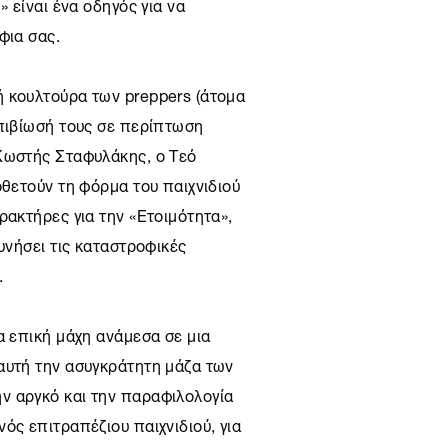
» είναι ένα οδηγός για να
φια σας.
 κουλτούρα των preppers (άτομα
επιβίωσή τους σε περίπτωση
Κωστής Σταφυλάκης, ο Τεό
οθετούν τη φόρμα του παιχνιδιού
ρακτήρες για την «Ετοιμότητα»,
υνήσει τις καταστροφικές
.
α επική μάχη ανάμεσα σε μια
αυτή την ασυγκράτητη μάζα των
ν αργκό και την παραφιλολογία
ός επιτραπέζιου παιχνιδιού, για