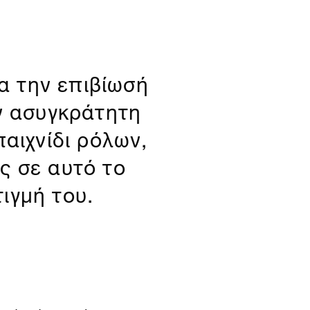
α την επιβίωσή
ν ασυγκράτητη
αιχνίδι ρόλων,
ες σε αυτό το
τιγμή του.