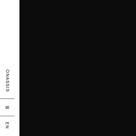
ONASSIS

EN