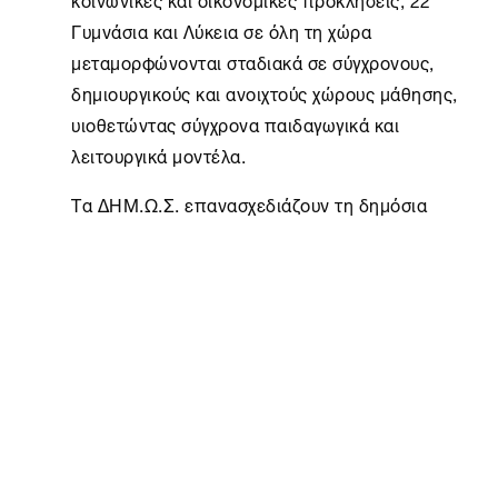
Γυμνάσια και Λύκεια σε όλη τη χώρα
μεταμορφώνονται σταδιακά σε σύγχρονους,
δημιουργικούς και ανοιχτούς χώρους μάθησης,
υιοθετώντας σύγχρονα παιδαγωγικά και
λειτουργικά μοντέλα.
Τα ΔΗΜ.Ω.Σ. επανασχεδιάζουν τη δημόσια
εκπαίδευση με ανακαινισμένες υποδομές και
εξοπλισμό, εργαστήρια, καινοτόμα
προγράμματα, καθώς και απογευματινούς
Ομίλους και Σύνολα, που ενθαρρύνουν τη
δημιουργικότητα, την καινοτομία και την
ελεύθερη σκέψη. Έμφαση δίνεται σε τομείς
όπως το STEΑM, οι ανθρωπιστικές επιστήμες, η
τέχνη και οι ψηφιακές τεχνολογίες,
καλλιεργώντας στα παιδιά δεξιότητες