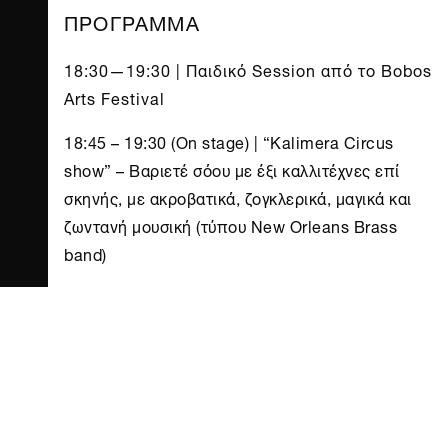
ΠΡΟΓΡΑΜΜΑ
18:30—19:30 | Παιδικό Session από το Bobos
Arts Festival
18:45 – 19:30 (On stage) | “Kalimera Circus
show” – Βαριετέ σόου με έξι καλλιτέχνες επί
σκηνής, με ακροβατικά, ζογκλερικά, μαγικά και
ζωντανή μουσική (τύπου New Orleans Brass
band)
18:30 – 19:30 (Παράλληλη δράση) | Facepainting
18:30 – 18:45 (Παράλληλη δράση) | Επιλεγμένες
μουσικές για όλη την οικογένεια από το Bobos
Family Radio
19:30—20:15 |
pink.wav