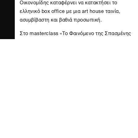
Οικονομίδης καταφέρνει να κατακτήσει το
ελληνικό box office με μια art house ταινία,
ασυμβίβαστη και βαθιά προσωπική.
Στο masterclass «Το Φαινόμενο της Σπασμένης
Φλέβας», κάνουμε ελεύθερη πτώση στο
οικονομιδικό σύμπαν, ακολουθώντας όλα τα
στάδια δημιουργίας της τελευταίας του ταινίας:
από την αρχική σύλληψη της ιδέας και την
ανάπτυξη του σεναρίου με τον Βαγγέλη Μουρίκη
μέχρι τα γυρίσματα και το μοντάζ. Σε μια
κινηματογραφική συζήτηση εφ’ όλης της ύλης με
τον σκηνοθέτη Αργύρη Παπαδημητρόπουλο, ο
κορυφαίος Έλληνας δημιουργός θα μιλήσει για
τους αιχμηρούς διαλόγους, την ασφυκτική
αφήγηση, τη συνεργασία με τους βασικούς
συντελεστές, την καθοδήγηση ηθοποιών και μη