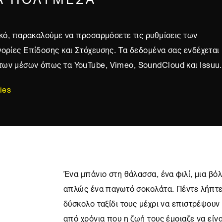
λικό, παρακαλούμε να προσαρμόσετε τις ρυθμίσεις των
γορίες Επίδοσης και Στόχευσης. Τα δεδομένα σας ενδέχεται
των μέσων όπως τα YouTube, Vimeo, SoundCloud και Issuu.
ies
Ένα μπάνιο στη θάλασσα, ένα φιλί, μια βό
απλώς ένα παγωτό σοκολάτα. Πέντε λήπτε
δύσκολο ταξίδι τους μέχρι να επιστρέψουν
από χρόνια που η ζωή τους έμοιαζε να είν